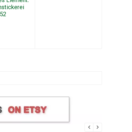
es Element.
stickerei
252