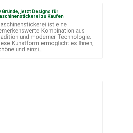
 Gründe, jetzt Designs für
Wie man ei
aschinenstickerei zu Kaufen
Maschinen
aschinenstickerei ist eine
Maschinen
emerkenswerte Kombination aus
vielversp
radition und moderner Technologie.
Kleinunte
iese Kunstform ermöglicht es Ihnen,
Welt. Sie
chöne und einzi...
Artikel mi.