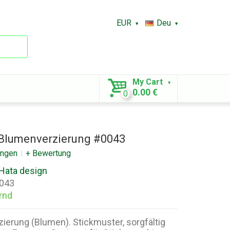
EUR
Deu
My Cart
0.00 €
0
Blumenverzierung #0043
ungen
+ Bewertung
Hata design
043
rnd
erung (Blumen). Stickmuster, sorgfältig