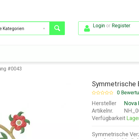
Login
or
Register
.
ung #0043
Symmetrische 
0 Bewert
Hersteller
Nova 
Artikelnr.
NH_0
Verfügbarkeit
Lage
Symmetrische Verzi