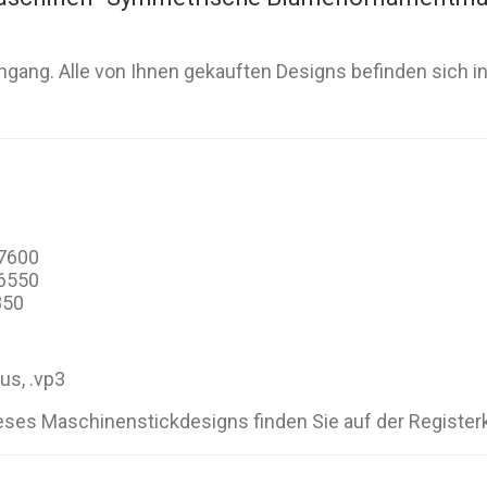
gang. Alle von Ihnen gekauften Designs befinden sich i
27600
16550
850
hus, .vp3
eses Maschinenstickdesigns finden Sie auf der Register