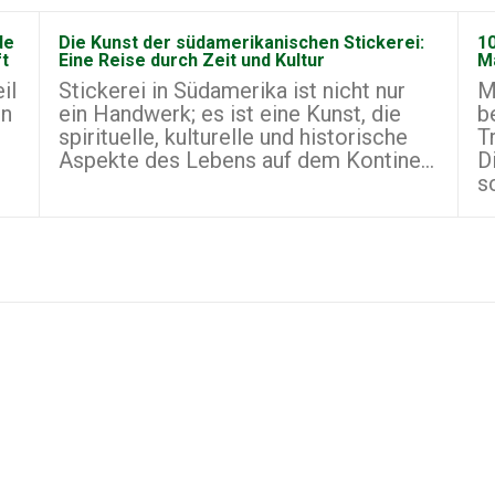
de
Die Kunst der südamerikanischen Stickerei:
10
ft
Eine Reise durch Zeit und Kultur
M
il
Stickerei in Südamerika ist nicht nur
M
on
ein Handwerk; es ist eine Kunst, die
b
spirituelle, kulturelle und historische
T
Aspekte des Lebens auf dem Kontine...
D
s