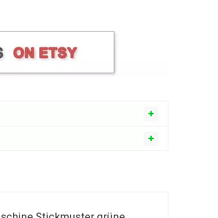
schine Stickmuster grüne