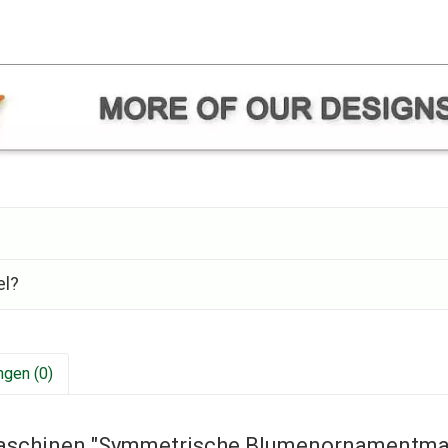
el?
gen (0)
maschinen "Symmetrische Blumenornamentma