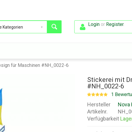
Login
or
Register
.
kdesign für Maschinen #NH_0022-6
Stickerei mit 
#NH_0022-6
1 Bewert
Hersteller
Nova 
Artikelnr.
NH_0
Verfügbarkeit
Lage