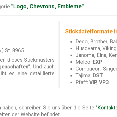
"Logo, Chevrons, Embleme"
gorie
Stickdateiformate i
Deco, Brother, Ba
Husqvarna, Viking
.) St. 8965
Janome, Elna, Ke
en dieses Stickmusters
Melco:
EXP
genschaften".
Und auch
Compucon, Singe
bt es eine detaillierte
Tajima:
DST
Pfaff:
VIP, VP3
haben, schreiben Sie uns über die Seite
"Kontakt
Seiten der Website befindet.