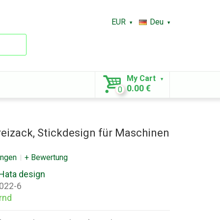
EUR
Deu
My Cart
0.00 €
0
Dreizack, Stickdesign für Maschinen
ungen
+ Bewertung
Hata design
022-6
rnd