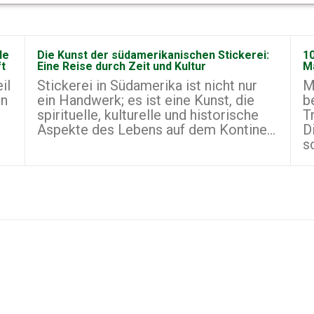
de
Die Kunst der südamerikanischen Stickerei:
10
ft
Eine Reise durch Zeit und Kultur
M
il
Stickerei in Südamerika ist nicht nur
M
on
ein Handwerk; es ist eine Kunst, die
b
spirituelle, kulturelle und historische
T
Aspekte des Lebens auf dem Kontine...
D
s