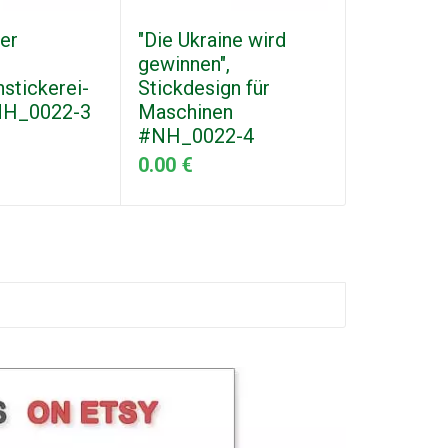
er
"Die Ukraine wird
Dreizack
gewinnen",
Stickerei
stickerei-
Stickdesign für
Stickdesi
NH_0022-3
Maschinen
Maschin
#NH_0022-4
#NH_002
0.00 €
0.00 €