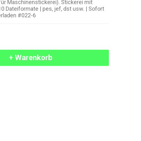
für Maschinenstickerei). Stickerei mit
0 Dateiformate | pes, jef, dst usw. | Sofort
erladen #022-6
+ Warenkorb