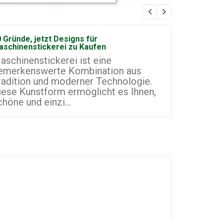
 Gründe, jetzt Designs für
Wie man ei
aschinenstickerei zu Kaufen
Maschinen
aschinenstickerei ist eine
Maschinen
emerkenswerte Kombination aus
vielversp
radition und moderner Technologie.
Kleinunte
iese Kunstform ermöglicht es Ihnen,
Welt. Sie
chöne und einzi...
Artikel mi.