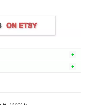
 #NH_0022-6