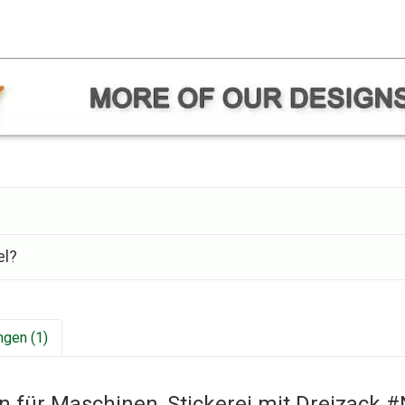
el?
gen (1)
n für Maschinen, Stickerei mit Dreizack