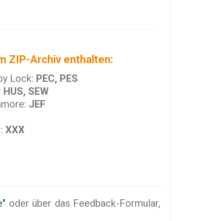
m ZIP-Archiv enthalten:
by Lock:
PEC, PES
:
HUS, SEW
nmore:
JEF
r:
XXX
e"
oder über das Feedback-Formular,