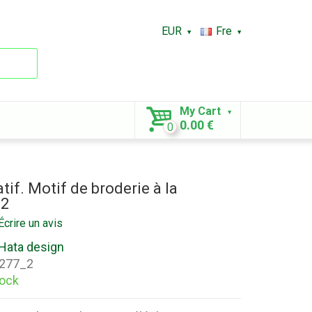
EUR
Fre
My Cart
0.00 €
0
if. Motif de broderie à la
_2
Écrire un avis
Hata design
277_2
tock