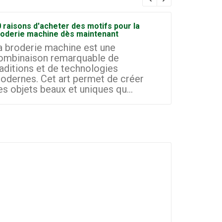
 raisons d'acheter des motifs pour la
Comment d
roderie machine dès maintenant
broderie à
a broderie machine est une
La broder
ombinaison remarquable de
domaines 
raditions et de technologies
les petit
odernes. Cet art permet de créer
d'aujourd'
es objets beaux et uniques qu...