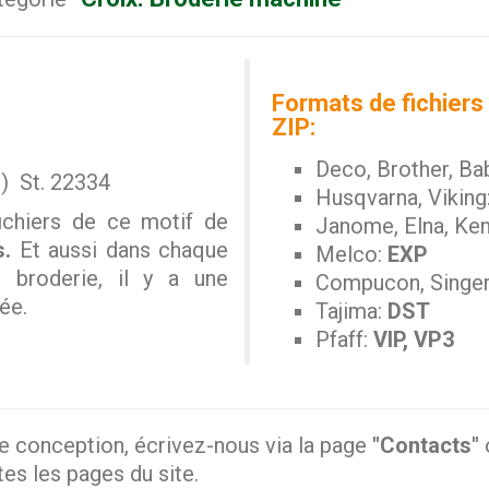
Formats de fichiers 
ZIP:
Deco, Brother, Ba
.) St. 22334
Husqvarna, Viking
ichiers de ce motif de
Janome, Elna, Ke
s.
Et aussi dans chaque
Melco:
EXP
e broderie, il y a une
Compucon, Singe
ée.
Tajima:
DST
Pfaff:
VIP, VP3
e conception, écrivez-nous via la page
"Contacts"
tes les pages du site.