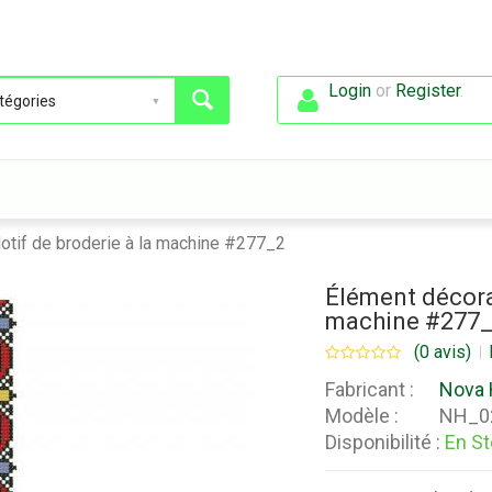
Login
or
Register
.
Motif de broderie à la machine #277_2
Élément décorat
machine #277
(0 avis)
Fabricant :
Nova 
Modèle :
NH_0
Disponibilité :
En S