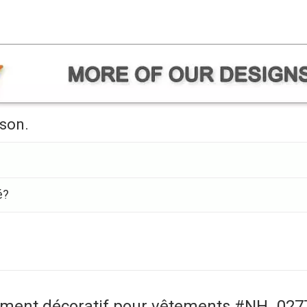
ison.
é?
ément décoratif pour vêtements #NH_027