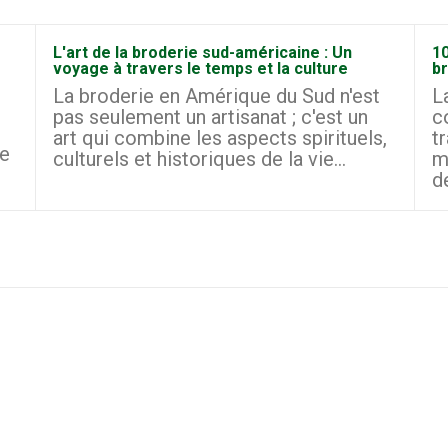
L'art de la broderie sud-américaine : Un
10
voyage à travers le temps et la culture
b
La broderie en Amérique du Sud n'est
L
pas seulement un artisanat ; c'est un
c
art qui combine les aspects spirituels,
t
le
culturels et historiques de la vie...
m
d