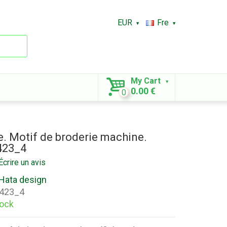
EUR
Fre
My Cart
0.00 €
0
. Motif de broderie machine.
423_4
Écrire un avis
Hata design
423_4
tock