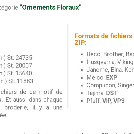
"Ornements Floraux"
atégorie
Formats de fichiers 
ZIP:
Deco, Brother, Ba
n.) St. 24735
Husqvarna, Viking
n.) St. 20007
Janome, Elna, Ke
n.) St. 15640
Melco:
EXP
n.) St. 11883
Compucon, Singe
ichiers de ce motif de
Tajima:
DST
s.
Et aussi dans chaque
Pfaff:
VIP, VP3
e broderie, il y a une
ée.