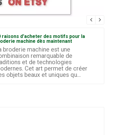
 raisons d'acheter des motifs pour la
Comment d
roderie machine dès maintenant
broderie à
a broderie machine est une
La broder
ombinaison remarquable de
domaines 
raditions et de technologies
les petit
odernes. Cet art permet de créer
d'aujourd'
es objets beaux et uniques qu...