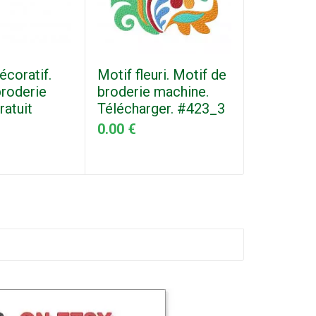
écoratif.
Motif fleuri. Motif de
Fleurs ab
broderie
broderie machine.
Motif de
ratuit
Télécharger. #423_3
machine.
Téléchar
0.00 €
0.00 €