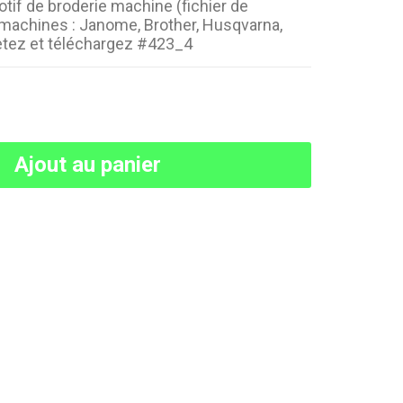
tif de broderie machine (fichier de
 machines : Janome, Brother, Husqvarna,
etez et téléchargez #423_4
Ajout au panier