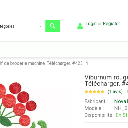
Login
or
Register
.
if de broderie machine. Télécharger. #423_4
Viburnum rouge
Télécharger. #
(1 avis)
Fabricant :
Nova 
Modèle :
NH_0
Disponibilité :
En S