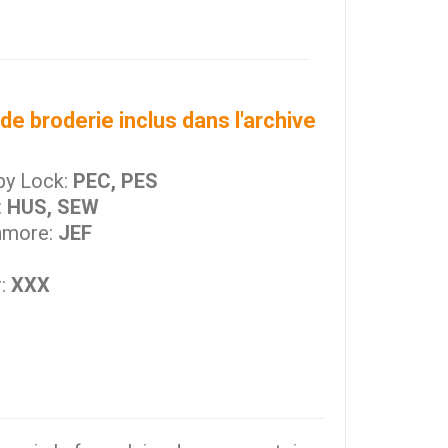
de broderie inclus dans l'archive
by Lock:
PEC, PES
:
HUS, SEW
nmore:
JEF
r:
XXX