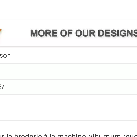
ison.
é?
r la broderie à la machine, viburnum r