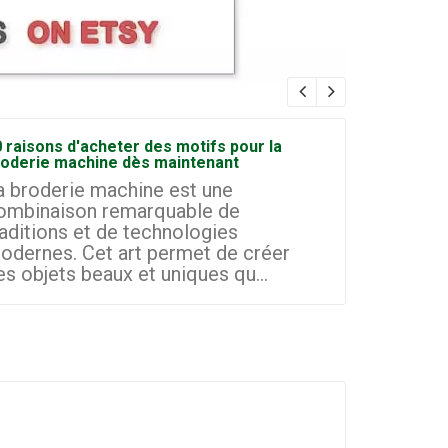
 raisons d'acheter des motifs pour la
Comment d
roderie machine dès maintenant
broderie à
a broderie machine est une
La broder
ombinaison remarquable de
domaines 
raditions et de technologies
les petit
odernes. Cet art permet de créer
d'aujourd'
es objets beaux et uniques qu...