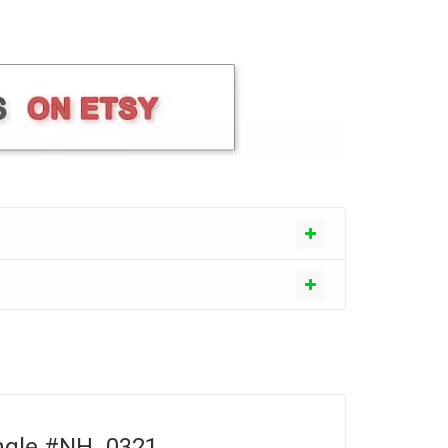
angle #NH_0321