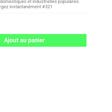
domestiques et industrielles populaires.
argez instantanément #321
Ajout au panier