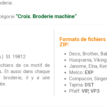
oderie.
"Croix. Broderie machine"
atégorie
Formats de fichiers 
ZIP:
Deco, Brother, Ba
n.) St. 19812
Husqvarna, Viking
ichiers de ce motif de
Janome, Elna, Ke
s.
Et aussi dans chaque
Melco:
EXP
e broderie, il y a une
Compucon, Singe
ée.
Tajima:
DST
Pfaff:
VIP, VP3