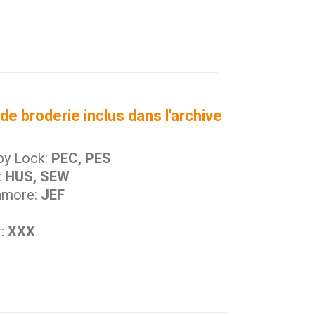
de broderie inclus dans l'archive
by Lock:
PEC, PES
:
HUS, SEW
nmore:
JEF
r:
XXX