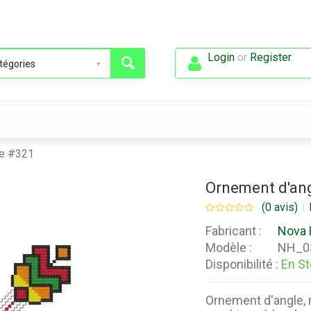
Login
or
Register
.
ie #321
Ornement d'ang
(0 avis)
Fabricant :
Nova 
Modèle :
NH_0
Disponibilité :
En S
Ornement d'angle, m