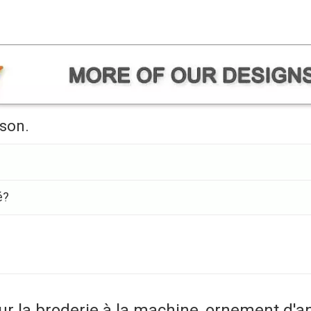
ison.
é?
ur la broderie à la machine, ornement d'