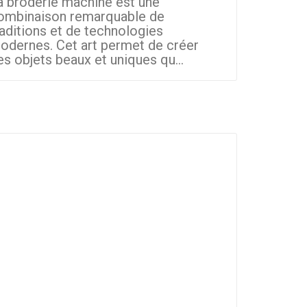
a broderie machine est une
La broder
ombinaison remarquable de
domaines 
raditions et de technologies
les petit
odernes. Cet art permet de créer
d'aujourd'
es objets beaux et uniques qu...