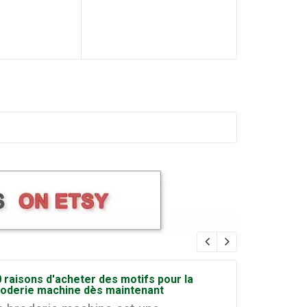
 raisons d'acheter des motifs pour la
Comment d
roderie machine dès maintenant
broderie à