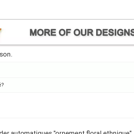
ison.
é?
der automatiques "ornement floral ethnique"