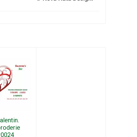
alentin.
broderie
#0024