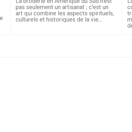
La broderie en Amérique du Sud n'est
L
pas seulement un artisanat ; c'est un
c
art qui combine les aspects spirituels,
t
le
culturels et historiques de la vie...
m
d