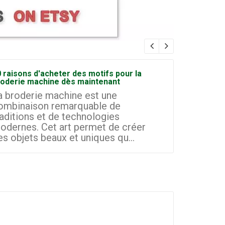
 raisons d'acheter des motifs pour la
Comment d
roderie machine dès maintenant
broderie à
a broderie machine est une
La broder
ombinaison remarquable de
domaines 
raditions et de technologies
les petit
odernes. Cet art permet de créer
d'aujourd'
es objets beaux et uniques qu...