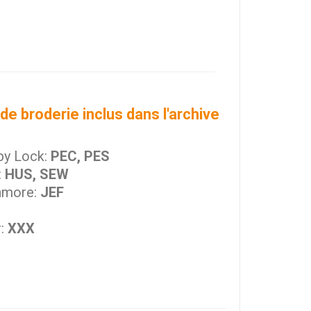
de broderie inclus dans l'archive
by Lock:
PEC, PES
:
HUS, SEW
nmore:
JEF
r:
XXX