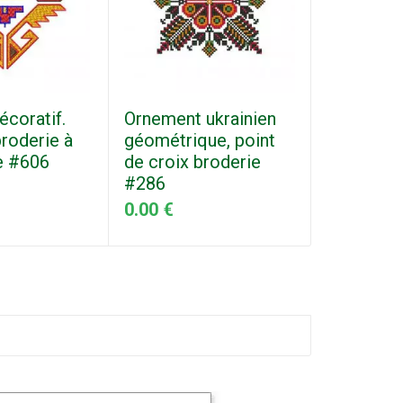
écoratif.
Ornement ukrainien
Ornement
roderie à
géométrique, point
ukrainien
e #606
de croix broderie
croix bro
#286
#270_3
0.00 €
0.00 €