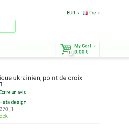
EUR
Fre
My Cart
0.00 €
0
que ukrainien, point de croix
_1
Écrire un avis
Hata design
270_1
tock