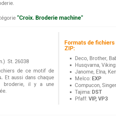
oderie.
"Croix. Broderie machine"
atégorie
Formats de fichiers 
ZIP:
Deco, Brother, Ba
n.) St. 26038
Husqvarna, Viking
ichiers de ce motif de
Janome, Elna, Ke
s.
Et aussi dans chaque
Melco:
EXP
e broderie, il y a une
Compucon, Singe
ée.
Tajima:
DST
Pfaff:
VIP, VP3