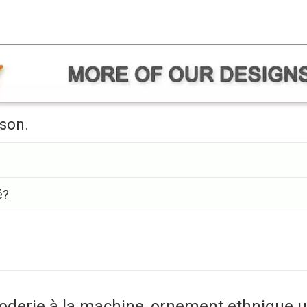
ison.
é?
roderie à la machine, ornement ethnique