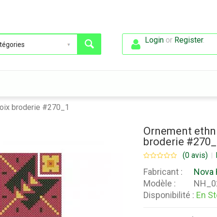
Login
or
Register
.
roix broderie #270_1
Ornement ethni
broderie #270
(0 avis)
Fabricant :
Nova 
Modèle :
NH_0
Disponibilité :
En S