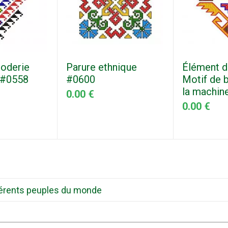
roderie
Parure ethnique
Élément d
" #0558
#0600
Motif de b
la machin
0.00 €
0.00 €
ifférents peuples du monde