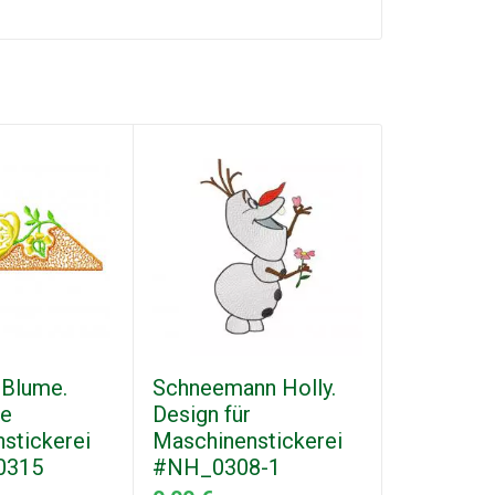
 Blume.
Schneemann Holly.
se
Design für
stickerei
Maschinenstickerei
0315
#NH_0308-1