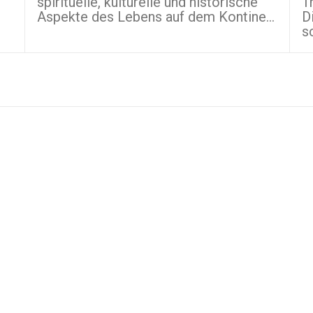
spirituelle, kulturelle und historische
T
Aspekte des Lebens auf dem Kontine...
D
s