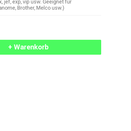
, jef, exp, vip usw. Geeignet für
anome, Brother, Melco usw.)
+ Warenkorb