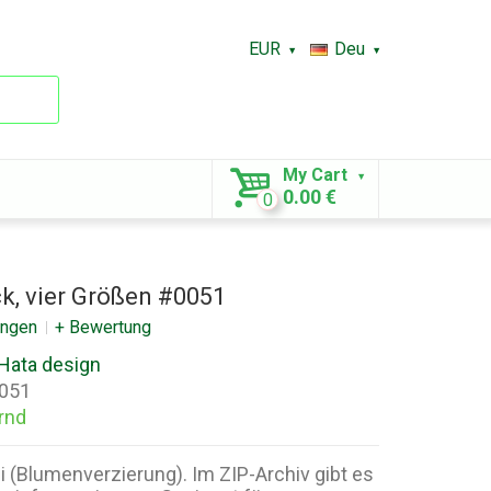
EUR
Deu
My Cart
0.00 €
0
, vier Größen #0051
ungen
+ Bewertung
Hata design
051
rnd
 (Blumenverzierung). Im ZIP-Archiv gibt es