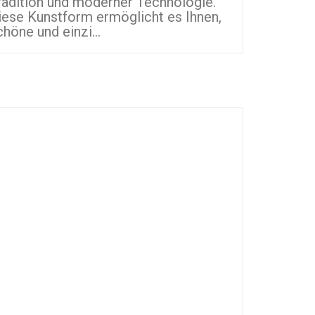
radition und moderner Technologie.
Kleinunte
iese Kunstform ermöglicht es Ihnen,
Welt. Sie
chöne und einzi...
Artikel mi.