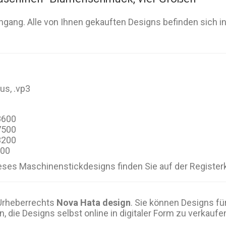
gang. Alle von Ihnen gekauften Designs befinden sich i
hus, .vp3
28600
17500
13200
000
eses Maschinenstickdesigns finden Sie auf der Register
 Urheberrechts
Nova Hata design
. Sie können Designs fü
n, die Designs selbst online in digitaler Form zu verkaufe