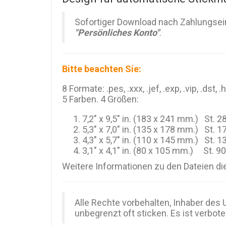
Sofortiger Download nach Zahlungsein
"Persönliches Konto"
.
Bitte beachten Sie:
8 Formate: .pes, .xxx, .jef, .exp, .vip, .dst, .
5 Farben. 4 Größen:
7,2" x 9,5" in. (183 x 241 mm.) St. 
5,3" x 7,0" in. (135 x 178 mm.) St. 
4,3" x 5,7" in. (110 x 145 mm.) St. 
3,1" x 4,1" in. (80 x 105 mm.) St. 9
Weitere Informationen zu den Dateien di
Alle Rechte vorbehalten, Inhaber des
unbegrenzt oft sticken. Es ist verbote