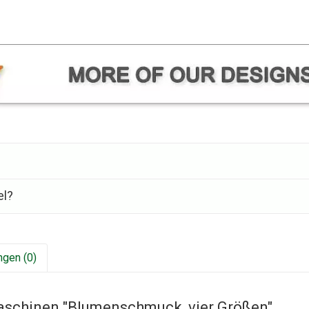
el?
gen (0)
aschinen "Blumenschmuck, vier Größen"