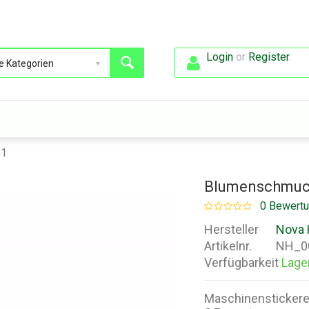
Login
or
Register
.
51
Blumenschmuck
0 Bewert
Hersteller
Nova 
Artikelnr.
NH_0
Verfügbarkeit
Lage
Maschinenstickerei