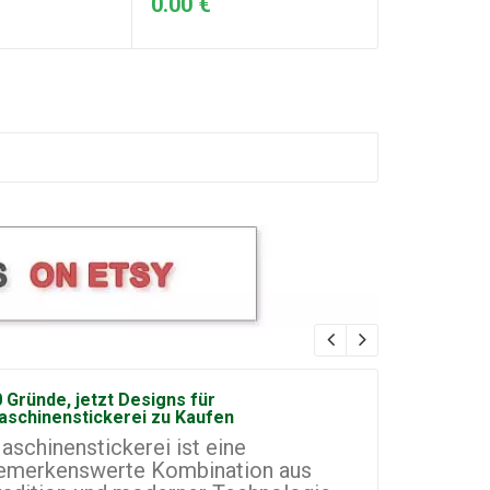
0.00 €
 Gründe, jetzt Designs für
Wie man ei
aschinenstickerei zu Kaufen
Maschinen
aschinenstickerei ist eine
Maschinen
emerkenswerte Kombination aus
vielversp