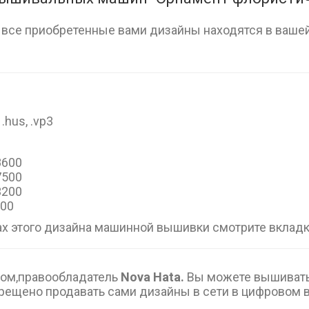
, все приобретенные вами дизайны находятся в вашей
, .hus, .vp3
28600
17500
13200
000
х этого дизайна машинной вышивки смотрите вклад
вом,правообладатель
Nova Hata.
Вы можете вышивать 
прещено продавать сами дизайны в сети в цифровом 