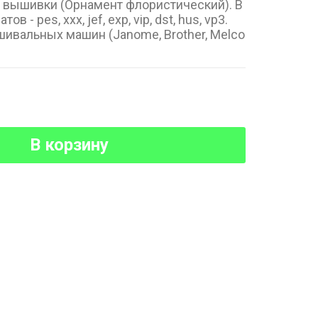
 вышивки (Орнамент флористический). В
в - pes, xxx, jef, exp, vip, dst, hus, vp3.
ивальных машин (Janome, Brother, Melco
В корзину