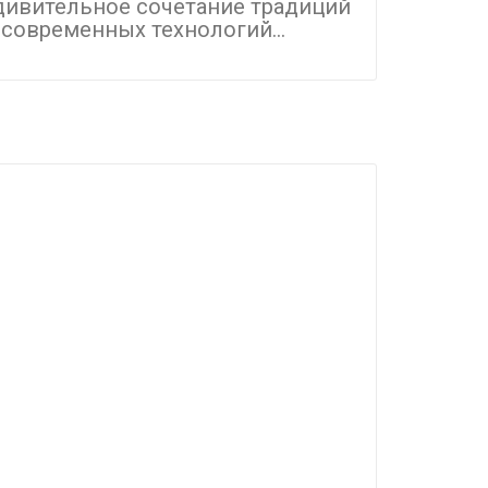
дивительное сочетание традиций
одним и
 современных технологий...
направле