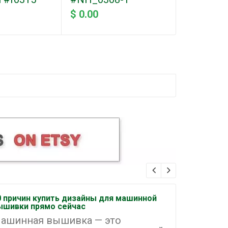
$ 0.00
0 причин купить дизайны для машинной
Как орган
ышивки прямо сейчас
машинной
ашинная вышивка — это
Машинна