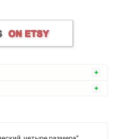
ский, четыре размера"