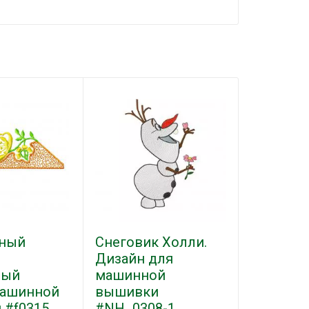
тный
Снеговик Холли.
Дизайн для
ный
машинной
машинной
вышивки
 #f0315
#NH_0308-1