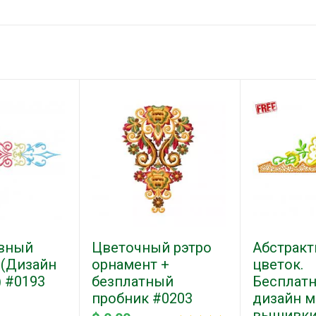
вный
Цветочный рэтро
Абстрак
 (Дизайн
орнамент +
цветок.
 #0193
безплатный
Бесплат
пробник #0203
дизайн 
вышивки