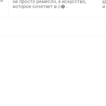
ть
не просто ремесло, а искусство,
у
которое сочетает в с�...
и