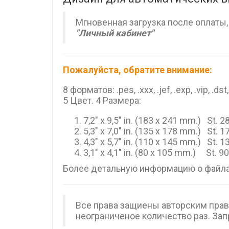
Мгновенная загрузка после оплаты
"Личный кабинет"
Пожалуйста, обратите внимание:
8 форматов: .pes, .xxx, .jef, .exp, .vip, .dst
5 Цвет. 4 Размера:
7,2" x 9,5" in. (183 x 241 mm.) St. 
5,3" x 7,0" in. (135 x 178 mm.) St. 
4,3" x 5,7" in. (110 x 145 mm.) St. 
3,1" x 4,1" in. (80 x 105 mm.) St. 9
Более детальную информацию о файла
Все права защиены авторским пра
неограниченое количество раз. За