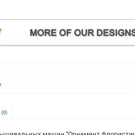
?
(0)
вышивальных машин "Орнамент флористиче