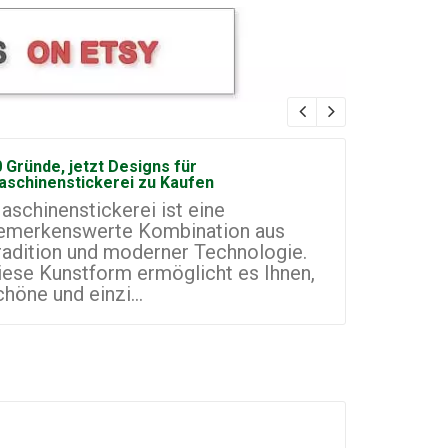
 Gründe, jetzt Designs für
Wie man ei
aschinenstickerei zu Kaufen
Maschinen
aschinenstickerei ist eine
Maschinen
emerkenswerte Kombination aus
vielversp
radition und moderner Technologie.
Kleinunte
iese Kunstform ermöglicht es Ihnen,
Welt. Sie
chöne und einzi...
Artikel mi.