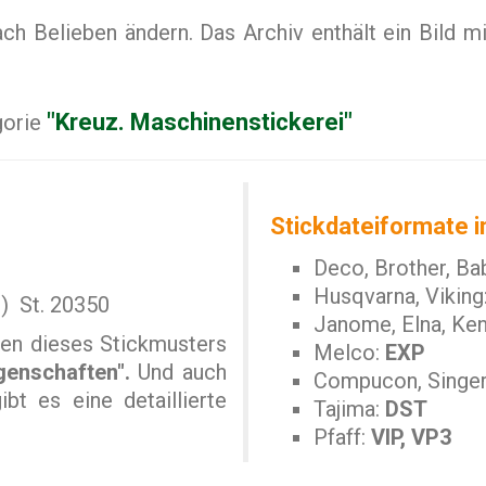
 Belieben ändern. Das Archiv enthält ein Bild mi
"Kreuz. Maschinenstickerei"
gorie
Stickdateiformate i
Deco, Brother, Ba
Husqvarna, Viking
.) St. 20350
Janome, Elna, Ke
en dieses Stickmusters
Melco:
EXP
genschaften".
Und auch
Compucon, Singe
bt es eine detaillierte
Tajima:
DST
Pfaff:
VIP, VP3