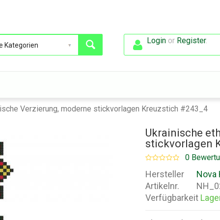
Login
or
Register
.
nische Verzierung, moderne stickvorlagen Kreuzstich #243_4
Ukrainische et
stickvorlagen 
0 Bewert
Hersteller
Nova 
Artikelnr.
NH_0
Verfügbarkeit
Lage