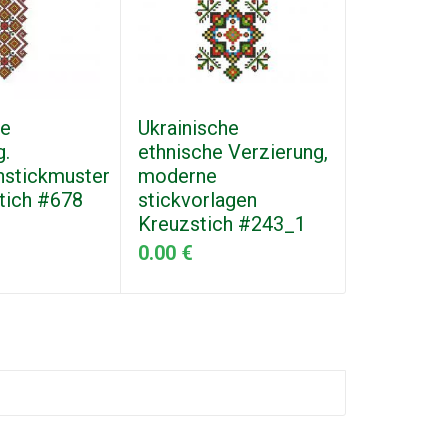
he
Ukrainische
Dekorati
g.
ethnische Verzierung,
Stickerei
stickmuster
moderne
#252_2
tich #678
stickvorlagen
0.00 €
Kreuzstich #243_1
0.00 €