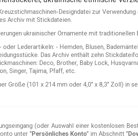
e Kreuzstichmaschinen-Designdatei zur Verwendung 
res Archiv mit Stickdateien.
ierungen ukrainischer Ornamente mit traditionellen
 oder Lederartikeln: - Hemden, Blusen, Bademäntel,
idungsstücke. Das Archiv enthält zehn Stickdateif
tickmaschinen: Deco, Brother, Baby Lock, Husqvarna
 Singer, Tajima, Pfaff, etc.
ner Größe (101 x 214 mm oder 4,0" x 8,3" Zoll) in s
ngseingang (oder Auswahl einer kostenlosen Beste
Konto unter
"Persönliches Konto"
im Abschnitt
"Do