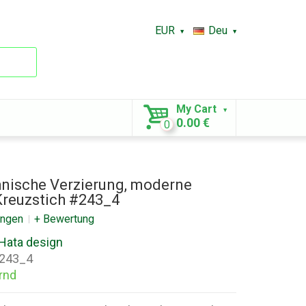
EUR
Deu
My Cart
0.00 €
0
hnische Verzierung, moderne
Kreuzstich #243_4
ungen
+ Bewertung
Hata design
243_4
rnd