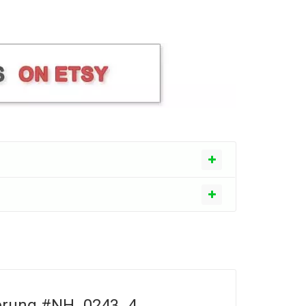
zierung #NH_0243_4