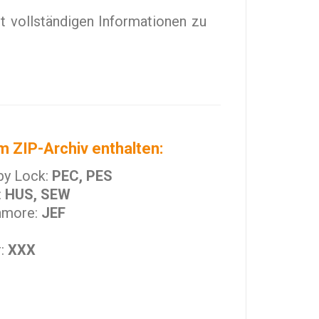
t vollständigen Informationen zu
m ZIP-Archiv enthalten:
by Lock:
PEC, PES
:
HUS, SEW
nmore:
JEF
r:
XXX