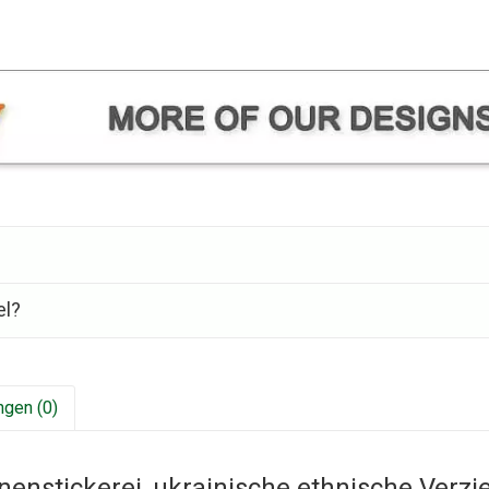
el?
gen (0)
nenstickerei, ukrainische ethnische Ver