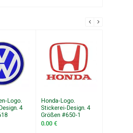
en-Logo.
Honda-Logo.
Honda-Sc
Design. 4
Stickerei-Design. 4
Logo. Sti
618
Größen #650-1
Design. 
#650-3
0.00 €
0.00 €