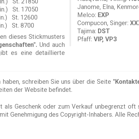
in.) St. 21850
Janome, Elna, Kenmor
in.) St. 17050
Melco:
EXP
n.) St. 12600
Compucon, Singer:
XX
n.) St. 8700
Tajima:
DST
en dieses Stickmusters
Pfaff:
VIP, VP3
genschaften".
Und auch
bt es eine detaillierte
haben, schreiben Sie uns über die Seite
"Kontakt
Seiten der Website befindet.
st als Geschenk oder zum Verkauf unbegrenzt oft 
ur mit Genehmigung des Copyright-Inhabers. Alle Rec