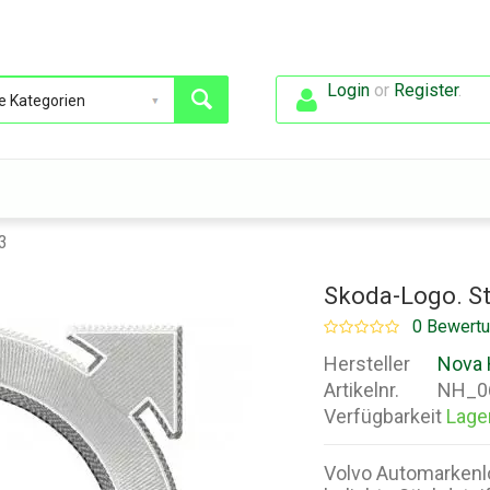
Login
or
Register
.
3
Skoda-Logo. St
0 Bewert
Hersteller
Nova 
Artikelnr.
NH_0
Verfügbarkeit
Lage
Volvo Automarkenl