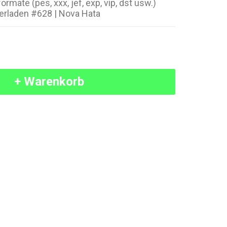
ormate (pes, xxx, jef, exp, vip, dst usw.)
erladen #628 | Nova Hata
+ Warenkorb