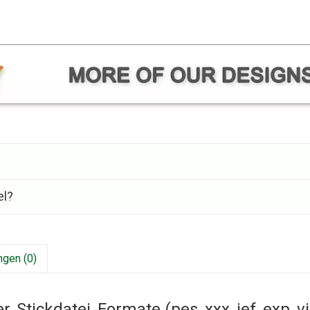
el?
gen (0)
Stickdatei, Formate (pes, xxx, jef, exp, vip