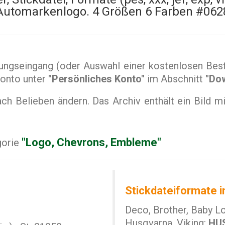
Automarkenlogo. 4 Größen 6 Farben #062
ngseingang (oder Auswahl einer kostenlosen Beste
Konto unter
"Persönliches Konto"
im Abschnitt
"Do
 Belieben ändern. Das Archiv enthält ein Bild mi
"Logo, Chevrons, Embleme"
gorie
Stickdateiformate i
Deco, Brother, Baby L
Husqvarna, Viking:
HU