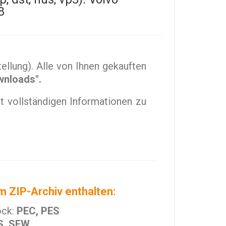
8
llung). Alle von Ihnen gekauften
wnloads".
t vollständigen Informationen zu
m ZIP-Archiv enthalten:
ock:
PEC, PES
S, SEW