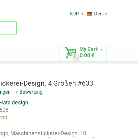
EUR
Deu
My Cart
0.00 €
0
ickerei-Design. 4 Größen #633
ungen
+ Bewertung
Hata design
628
rnd
ogo, Maschinenstickerei-Design. 10