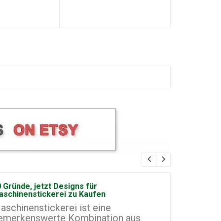
 Gründe, jetzt Designs für
Wie man ei
aschinenstickerei zu Kaufen
Maschinen
aschinenstickerei ist eine
Maschinen
emerkenswerte Kombination aus
vielversp