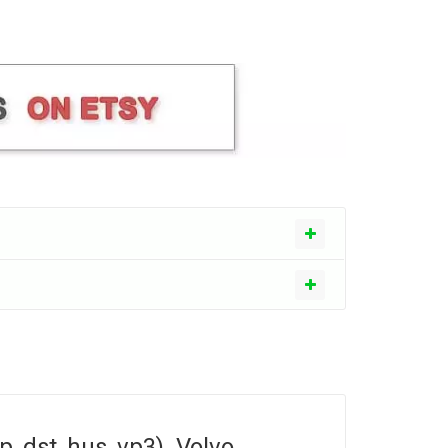
, dst, hus, vp3). Volvo