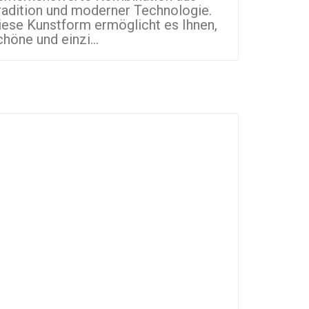
radition und moderner Technologie.
Kleinunte
iese Kunstform ermöglicht es Ihnen,
Welt. Sie
chöne und einzi...
Artikel mi.