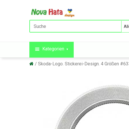
Kategorien
Skoda-Logo. Stickerei-Design. 4 Größen #63