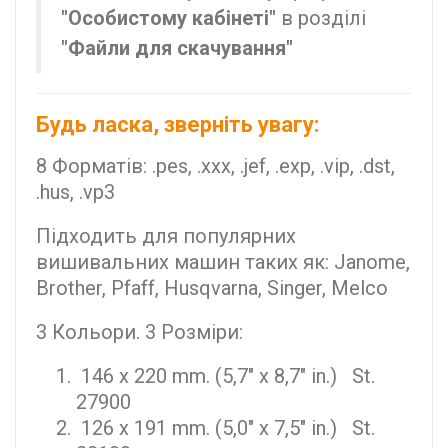
"Особистому кабінеті"
в розділі
"Файли для скачування"
Будь ласка, зверніть увагу:
8 Форматів: .pes, .xxx, .jef, .exp, .vip, .dst,
.hus, .vp3
Підходить для популярних
вишивальних машин таких як: Janome,
Brother, Pfaff, Husqvarna, Singer, Melco
3 Кольори. 3 Розміри:
146 x 220 mm. (5,7" x 8,7" in.) St.
27900
126 x 191 mm. (5,0" x 7,5" in.) St.