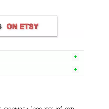
рмати (pes, xxx, jef, exp,