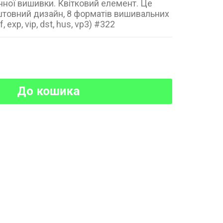
ної вишивки. Квітковий елемент. Це
товний дизайн, 8 форматів вишивальних
f, exp, vip, dst, hus, vp3) #322
До кошика