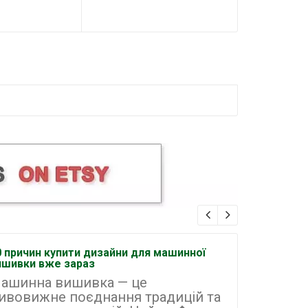
0 причин купити дизайни для машинної
Як організ
ишивки вже зараз
машинній 
ашинна вишивка — це
Машинна
ивовижне поєднання традицій та
найперс