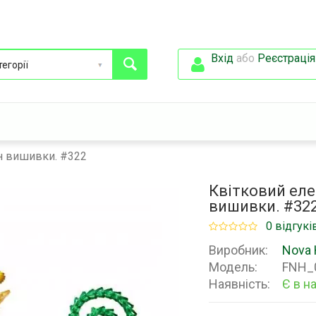
Вхід
або
Реєстрація
н вишивки. #322
Квітковий ел
вишивки. #32
0 відгукі
Виробник:
Nova 
Модель:
FNH_
Наявність:
Є в н