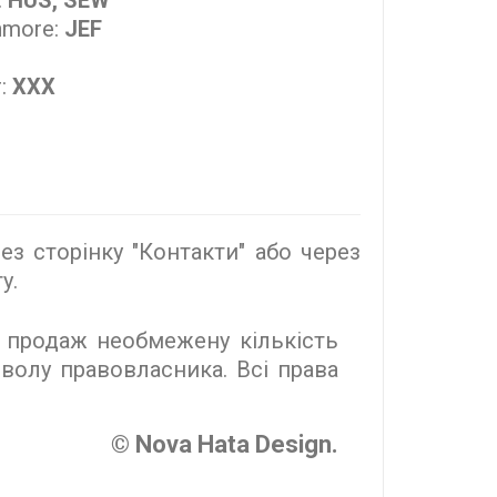
:
HUS, SEW
nmore:
JEF
r:
XXX
з сторінку "Контакти" або через
у.
 продаж необмежену кількість
волу правовласника. Всі права
© Nova Hata Design.