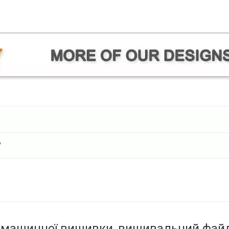
?
ашинної вишивки, вишивальний файл, фо