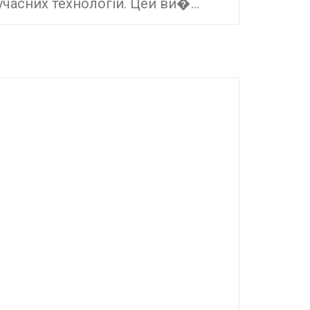
учасних технологій. Цей ви�...
малого б