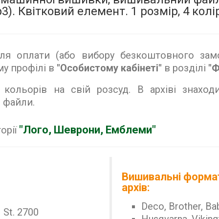
 vp3). Квітковий елемент. 1 розмір, 4 ко
я оплати (або вибору безкоштовного замо
у профілі в
"Особистому кабінеті"
в розділі
"Ф
кольорів на свій розсуд. В архіві знахо
 файли.
"Лого, Шеврони, Емблеми"
орії
Вишивальні формат
архів:
Deco, Brother, Ba
) St. 2700