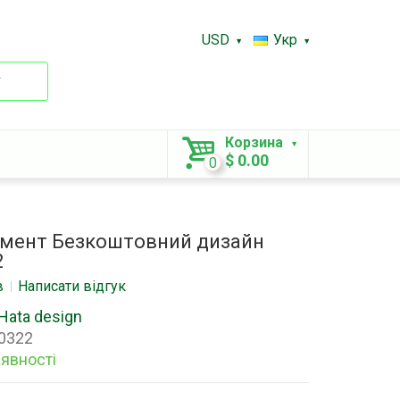
USD
Укр
.
Корзина
$ 0.00
0
емент Безкоштовний дизайн
2
в
Написати відгук
Hata design
0322
аявності