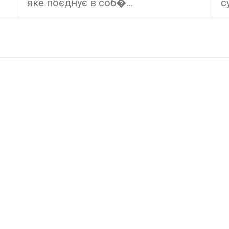
яке поєднує в соб�...
с