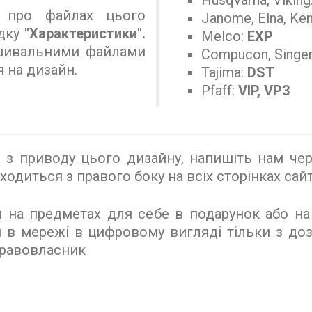
Husqvarna, Viking
 про файлах цього
Janome, Elna, Ke
адку
"Характеристики".
Melco:
EXP
ишивальними файлами
Compucon, Singe
 на дизайн.
Tajima:
DST
Pfaff:
VIP, VP3
 приводу цього дизайну, напишіть нам чере
ходиться з правого боку на всіх сторінках сайт
на предметах для себе в подарунок або на
и в мережі в цифровому вигляді тільки з доз
Правовласник