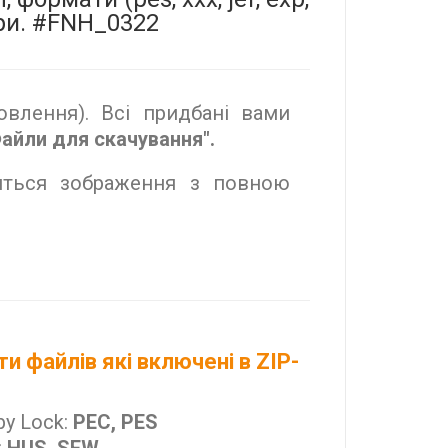
ліри. #FNH_0322
влення). Всі придбані вами
айли для скачування".
диться зображення з повною
и файлів які включені в ZIP-
by Lock:
PEC, PES