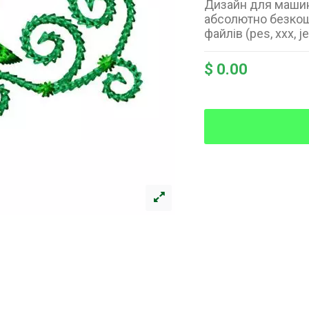
Дизайн для машин
абсолютно безкош
файлів (pes, xxx, je
$ 0.00