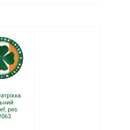
атрікка.
ьний
f, pes.
#063