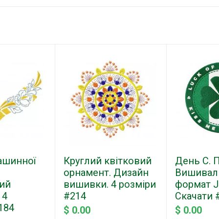
ашинної
Круглий квітковий
День С. П
орнамент. Дизайн
Вишивал
ний
вишивки. 4 розміри
формат Je
 4
#214
Скачати 
184
$ 0.00
$ 0.00