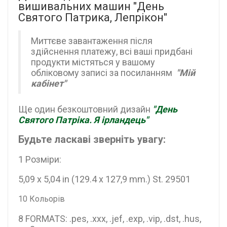
вишивальних машин "День
Святого Патрика, Лепрікон"
Миттєве завантаження після
здійснення платежу, всі ваші придбані
продукти містяться у вашому
обліковому записі за посиланням
"Мій
кабінет"
Ще один безкоштовний дизайн
"День
Святого Патріка. Я ірландець"
Будьте ласкаві зверніть увагу:
1 Розміри:
5,09 x 5,04 in (129.4 x 127,9 mm.) St. 29501
10 Кольорів
8 FORMATS: .pes, .xxx, .jef, .exp, .vip, .dst, .hus,