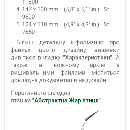
11800
147 x 130 mm. (5,8" x 5,1" in.) St.
9600
124 x 110 mm. (4,9" x 4,3" in.) St.
7650
Більш детальну інформацію про
файлах цього дизайну вишивки
дивіться вкладку
"Характеристики".
А
також в кожному архіві з
вишивальними файлами міститься
докладна документація на дизайн.
Перегляньте ще одна
пташка
"Абстрактна Жар птиця"