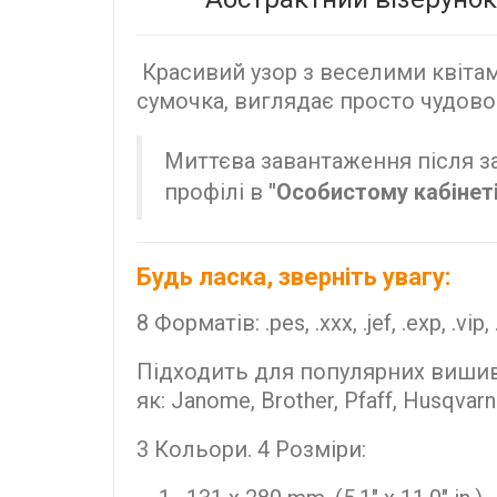
Красивий узор з веселими квітами
сумочка, виглядає просто чудово
Миттєва завантаження після з
профілі в
"Особистому кабінеті
Будь ласка, зверніть увагу:
8 Форматів: .pes, .xxx, .jef, .exp, .vip, 
Підходить для популярних виши
як: Janome, Brother, Pfaff, Husqvarn
3 Кольори. 4 Розміри: