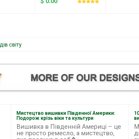
$ 0.00
дів світу
Мистецтво вишивки Південної Америки:
1
Подорож крізь віки та культури
в
Вишивка в Південній Америці – це
М
не просто ремесло, а мистецтво,
д