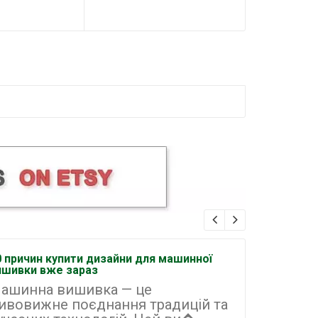
0 причин купити дизайни для машинної
Як організ
ишивки вже зараз
машинній 
ашинна вишивка — це
Машинна
ивовижне поєднання традицій та
найперс