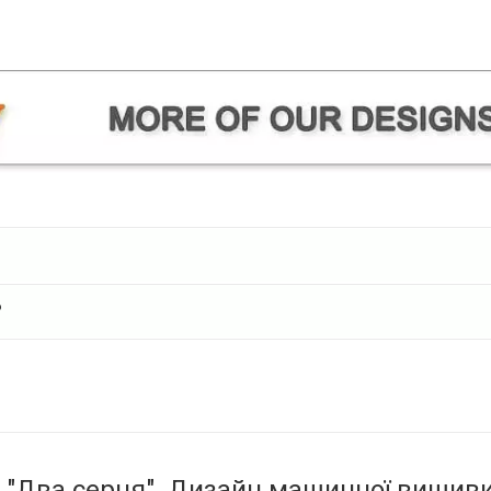
?
к "Два серця". Дизайн машинної вишив