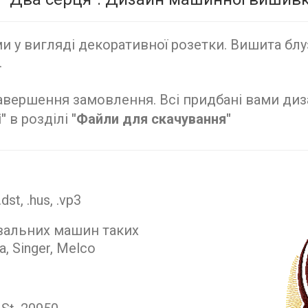
 у вигляді декоративної розетки. Вишита блуз
.
авершення замовлення. Всі придбані вами ди
"
в розділі
"Файли для скачування"
.dst, .hus, .vp3
вальних машин таких
a, Singer, Melco