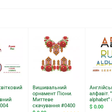
квітковий
Вишивальний
Англійсь
орнамент Піони.
алфавіт. 
вний
Миттеве
alphabet"
0004
скачування #0400
$ 0.00