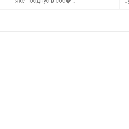
яке поєднує в соб�...
с