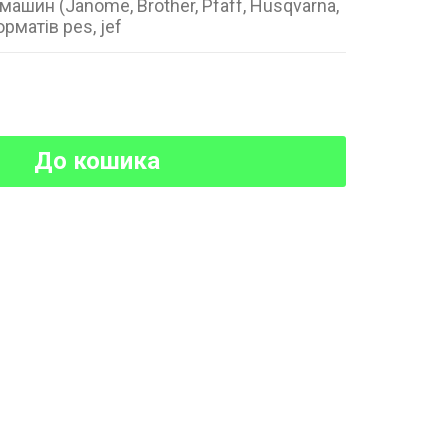
ашин (Janome, Brother, Pfaff, Husqvarna,
орматів pes, jef
До кошика