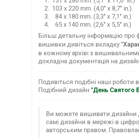
131 x 280 mm. (5,1" x 11,0" in.)
103 x 220 mm. (4,0" x 8,7" in.)
84 x 180 mm. (3,3" x 7,1" in.)
65 x 140 mm. (2,6" x 5,5" in.) 
Більш детальну інформацію про 
вишивки дивіться вкладку
"Хара
в кожному архіві з вишивальним
докладна документація на дизайн
Подивіться подібні наші роботи в
Подібний дизайн
"День Святого 
Ви можете вишивати дизайни д
самі дизайни в мережі в цифро
авторським правом. Правовл