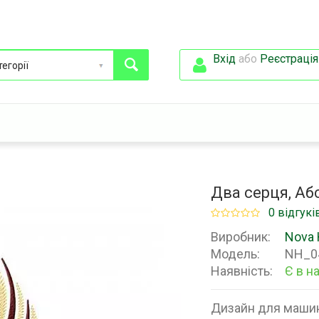
Вхід
або
Реєстрація
Два серця, Аб
0 відгукі
Виробник:
Nova 
Модель:
NH_0
Наявність:
Є в н
Дизайн для машин