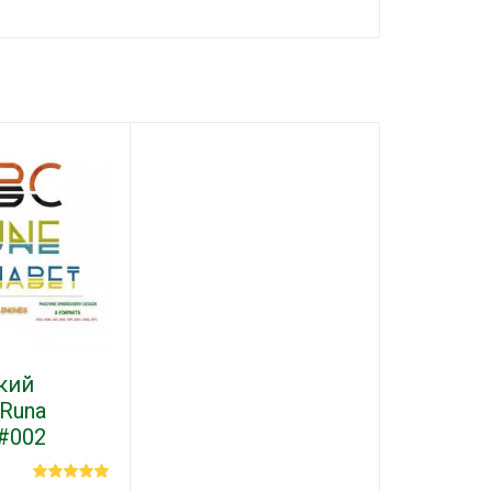
кий
"Runa
 #002