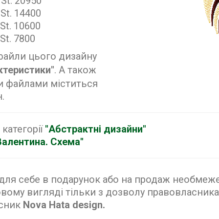
 St. 20950
 St. 14400
 St. 10600
St. 7800
файли цього дизайну
ктеристики"
. А також
и файлами міститься
.
 категорії
"Абстрактні дизайни"
Валентина. Схема"
ля себе в подарунок або на продаж необмежен
вому вигляді тільки з дозволу правовласника.
асник
Nova Hata design.