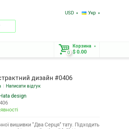
USD
Укр
.
Корзина
$ 0.00
0
страктний дизайн #0406
в
Написати відгук
Hata design
406
аявності
ної вишивки "Два Серця" тату. Підходить