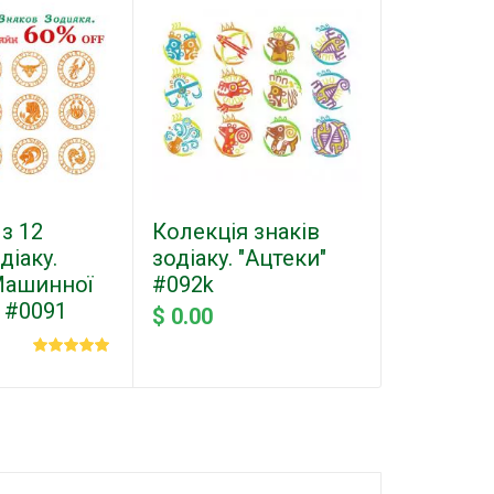
з 12
Колекція знаків
Абстракт
діаку.
зодіаку. "Ацтеки"
Безкош
Машинної
#092k
дизайн 
 #0091
вишивки
$ 0.00
$ 0.00