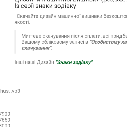
Із серії знаки зодіаку
Скачайте дизайн машинної вишивки безкоштовно
якості.
Миттеве скачування після оплати, всі придб
Вашому обліковому записі в
"Особистому ка
скачування".
Інші наші Дизайн
"Знаки зодіаку"
 .hus, .vp3
67900
57650
48000