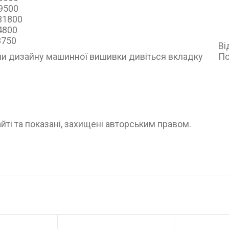
39500
 31800
24800
8750
Ві
ли дизайну машинної вишивки дивіться вкладку
По
йті та показані, захищені авторським правом.