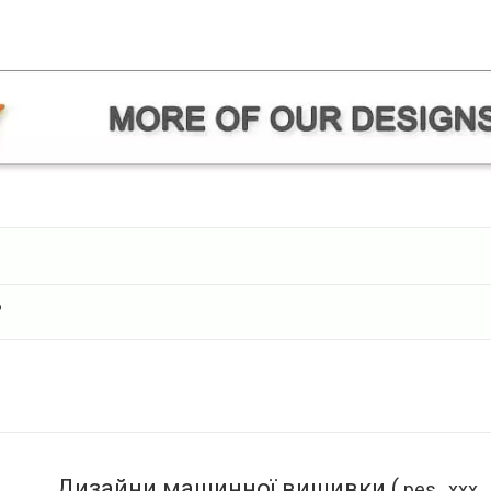
?
Дизайни машинної вишивки (
.pes, .xxx, .