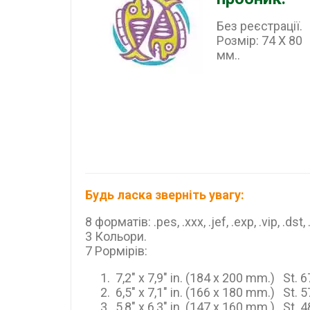
Без реєстрації.
Розмір: 74 X 80
мм..
Будь ласка зверніть увагу:
8 форматів: .pes, .xxx, .jef, .exp, .vip, .dst,
3 Кольори.
7 Рормірів:
7,2" x 7,9" in. (184 x 200 mm.) St. 
6,5" x 7,1" in. (166 x 180 mm.) St. 
5,8" x 6,3" in. (147 x 160 mm.) St. 