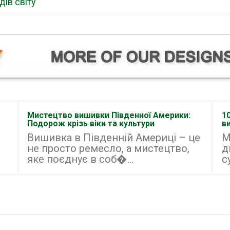
дів світу
Мистецтво вишивки Південної Америки:
1
Подорож крізь віки та культури
в
Вишивка в Південній Америці – це
М
не просто ремесло, а мистецтво,
д
яке поєднує в соб�...
с