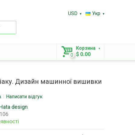
USD
Укр
.
Корзина
$ 0.00
0
діаку. Дизайн машинної вишивки
в
Написати відгук
Hata design
106
аявності