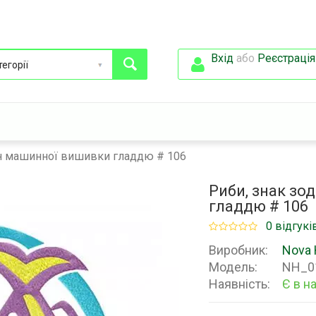
Вхід
або
Реєстрація
йн машинної вишивки гладдю # 106
Риби, знак зо
гладдю # 106
0 відгукі
Виробник:
Nova 
Модель:
NH_0
Наявність:
Є в н