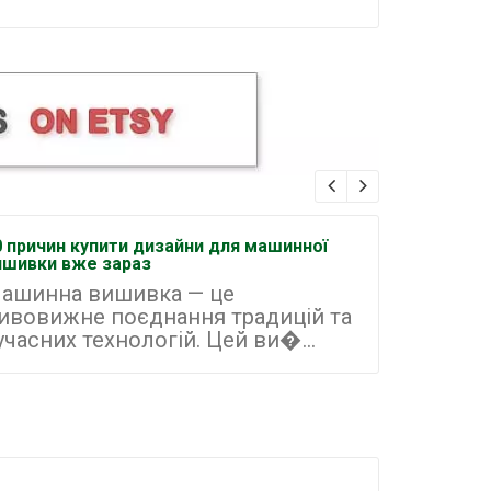
0 причин купити дизайни для машинної
Як організ
ишивки вже зараз
машинній 
ашинна вишивка — це
Машинна
ивовижне поєднання традицій та
найперс
учасних технологій. Цей ви�...
малого б