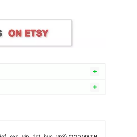
формати.
jef, .exp, .vip, .dst, .hus, .vp3)