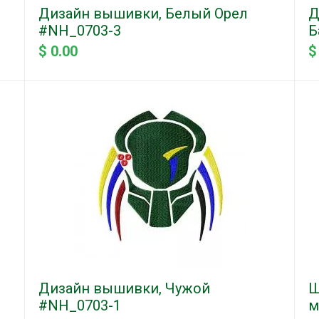
Дизайн вышивки, Белый Орел
Д
#NH_0703-3
Б
$ 0.00
$
Дизайн вышивки, Чужой
Ш
#NH_0703-1
м