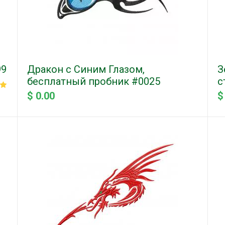
99
Дракон с Синим Глазом,
З
бесплатный пробник #0025
с
$ 0.00
$