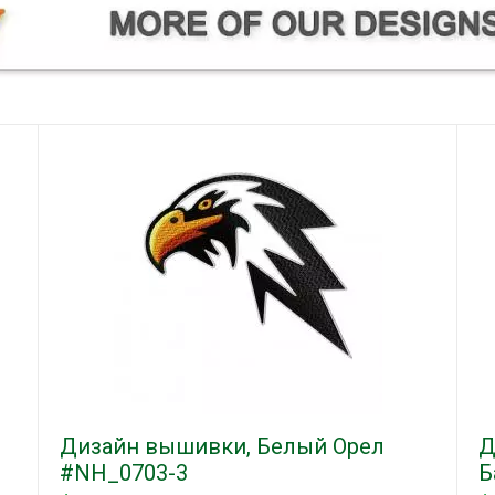
Дизайн вышивки, Белый Орел
Д
#NH_0703-3
Б