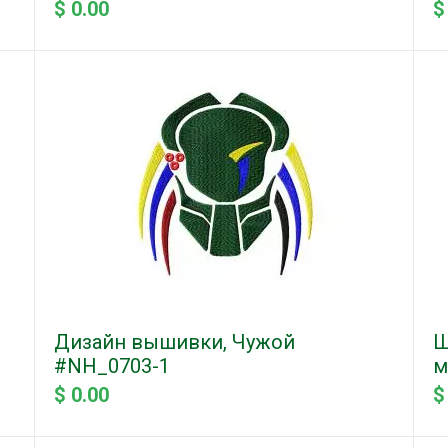
$ 0.00
$
Дизайн вышивки, Чужой
Ш
#NH_0703-1
м
$ 0.00
$