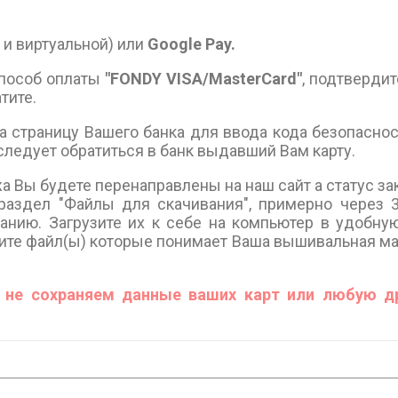
 и виртуальной) или
Google Pay.
пособ оплаты
"FONDY VISA/MasterCard"
, подтверди
атите.
страницу Вашего банка для ввода кода безопасност
 следует обратиться в банк выдавший Вам карту.
Вы будете перенаправлены на наш сайт а статус зак
 раздел "Файлы для скачивания", примерно через 
анию. Загрузите их к себе на компьютер в удобную
те файл(ы) которые понимает Ваша вышивальная маш
не сохраняем данные ваших карт или любую д