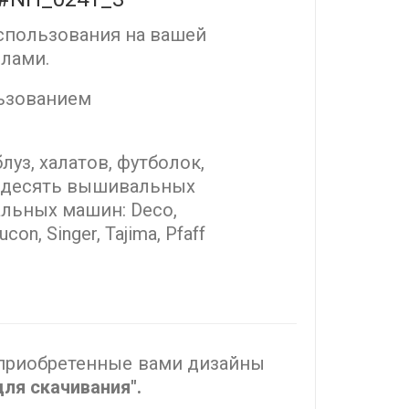
спользования на вашей
лами.
льзованием
луз, халатов, футболок,
ит десять вышивальных
льных машин: Deco,
on, Singer, Tajima, Pfaff
е приобретенные вами дизайны
ля скачивания".