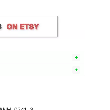
 #NH_0241_3