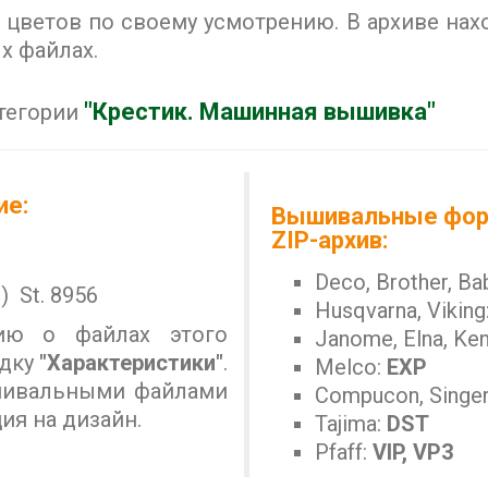
цветов по своему усмотрению. В архиве нах
 файлах.
"Крестик. Машинная вышивка"
атегории
ие:
Вышивальные фор
ZIP-архив:
Deco, Brother, Ba
.) St. 8956
Husqvarna, Viking
ию о файлах этого
Janome, Elna, Ke
адку
"Характеристики"
.
Melco:
EXP
ышивальными файлами
Compucon, Singe
ия на дизайн.
Tajima:
DST
Pfaff:
VIP, VP3