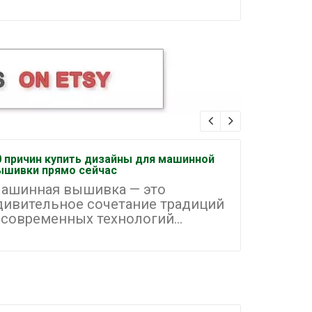
0 причин купить дизайны для машинной
Как орган
ышивки прямо сейчас
машинной
ашинная вышивка — это
Машинна
дивительное сочетание традиций
одним и
 современных технологий...
направле