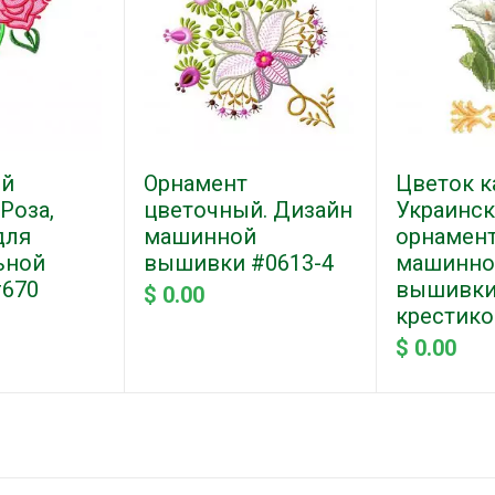
ый
Орнамент
Цветок к
Роза,
цветочный. Дизайн
Украинс
для
машинной
орнамент
ьной
вышивки #0613-4
машинно
670
вышивк
$ 0.00
крестико
$ 0.00