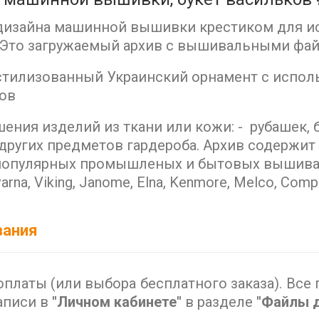
 дизайна машинной вышивки крестиком для и
Это загружаемый архив с вышивальными фай
стилизованный Украинский орнамент с испо
ов
ения изделий из ткани или кожи: - рубашек, б
и других предметов гардероба. Архив содерж
популярных промышленых и бытовых вышива
arna, Viking, Janome, Elna, Kenmore, Melco, Compuc
вания
оплаты (или выбора бесплатного заказа). Вс
аписи в
"Личном кабинете"
в разделе
"Файлы д