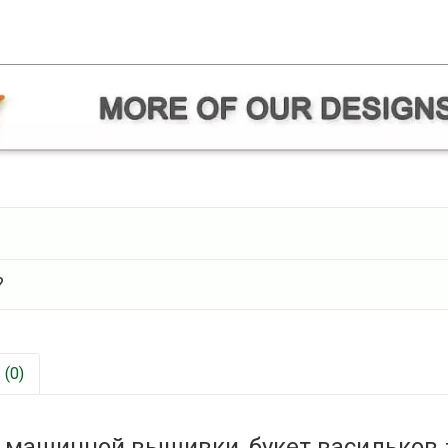
?
(0)
 машинной вышивки, букет васильков