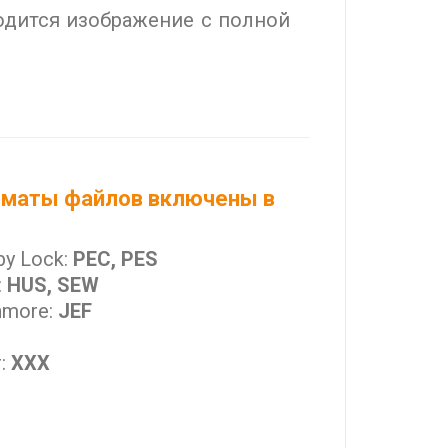
одится изображение с полной
маты файлов включены в
by Lock:
PEC, PES
:
HUS, SEW
nmore:
JEF
r:
XXX