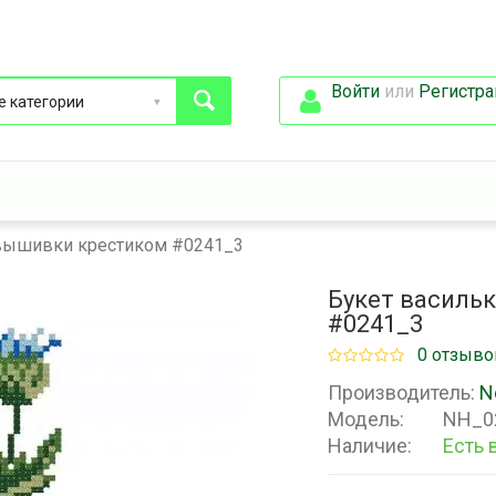
Войти
или
Регистра
 вышивки крестиком #0241_3
Букет василь
#0241_3
0 отзыво
Производитель:
N
Модель:
NH_0
Наличие:
Есть 