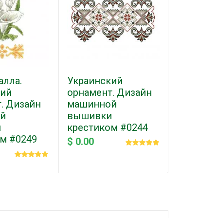
алла.
Украинский
Цветоч
кий
орнамент. Дизайн
орнамен
. Дизайн
машинной
Беспла
й
вышивки
дизайн
и
крестиком #0244
вышивки
м #0249
$ 0.00
$ 0.00