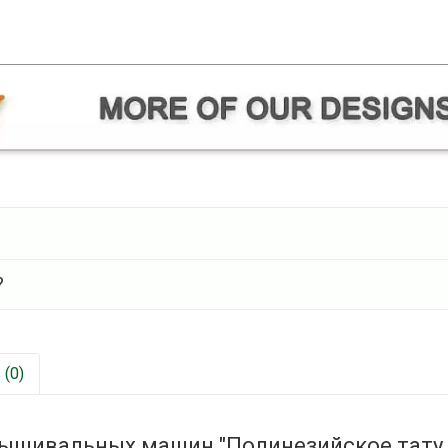
?
(0)
вышивальных машин "Полинезийское тату 