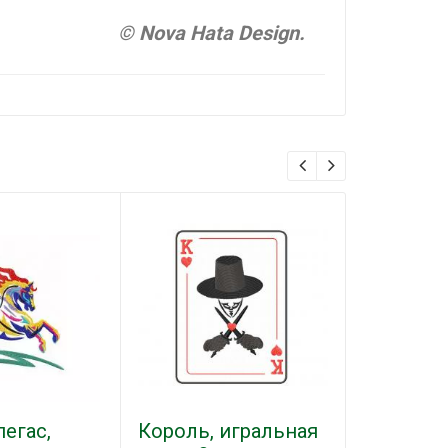
© Nova Hata Design.
егас,
Король, игральная
БМВ лог