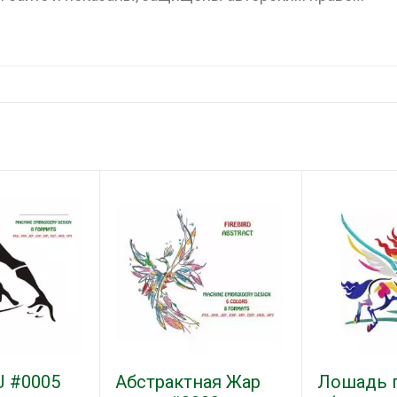
J #0005
Абстрактная Жар
Лошадь п