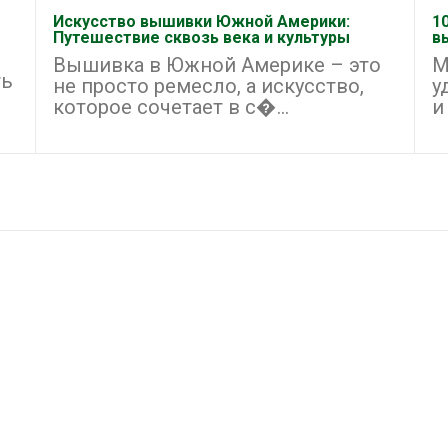
Искусство вышивки Южной Америки:
1
Путешествие сквозь века и культуры
в
Вышивка в Южной Америке – это
М
ть
не просто ремесло, а искусство,
у
которое сочетает в с�...
и