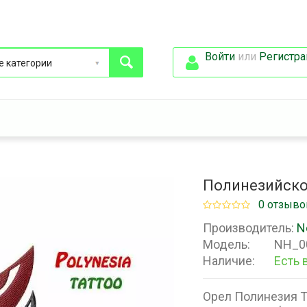
Войти
или
Регистра
Полинезийско
0 отзыво
Производитель:
N
Модель:
NH_0
Наличие:
Есть 
Орел Полинезия Т