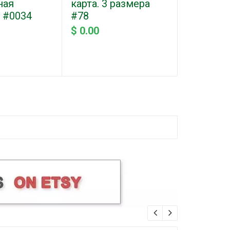
ная
карта. 3 размера
Дизайн 
 #0034
#78
размера
$ 0.00
$ 0.00