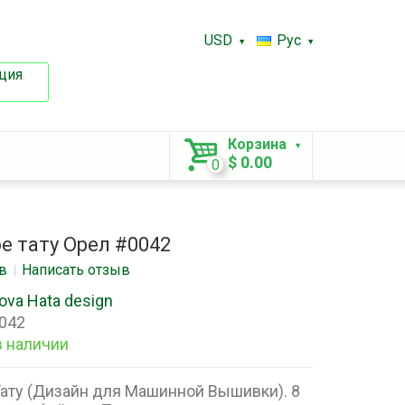
USD
Рус
ция
.
Корзина
$ 0.00
0
е тату Орел #0042
в
Написать отзыв
ova Hata design
042
в наличии
ату (Дизайн для Машинной Вышивки). 8