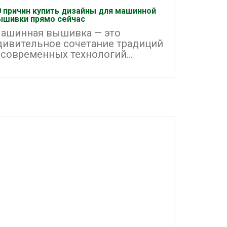
0 причин купить дизайны для машинной
Как орган
ышивки прямо сейчас
машинной
ашинная вышивка — это
Машинна
дивительное сочетание традиций
одним и
 современных технологий...
направле