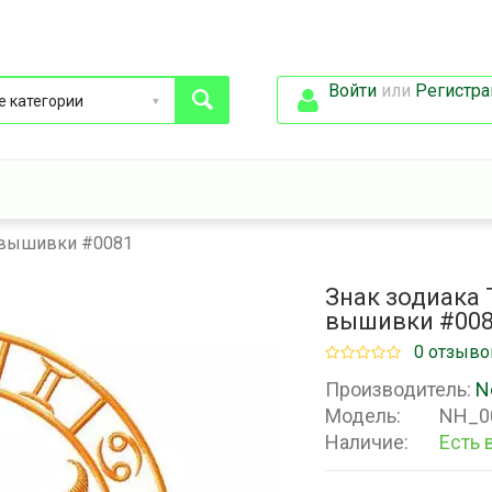
Войти
или
Регистра
й вышивки #0081
Знак зодиака
вышивки #00
0 отзыво
Производитель:
N
Модель:
NH_0
Наличие:
Есть 