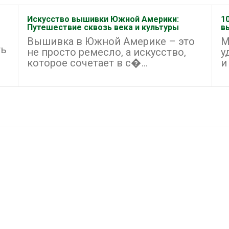
Искусство вышивки Южной Америки:
1
Путешествие сквозь века и культуры
в
Вышивка в Южной Америке – это
М
ть
не просто ремесло, а искусство,
у
которое сочетает в с�...
и