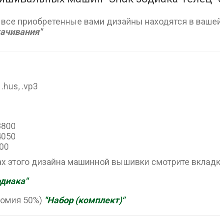
 все приобретенные вами дизайны находятся в вашей
качивания"
, .hus, .vp3
18800
14050
500
х этого дизайна машинной вышивки смотрите вклад
одиака"
номия 50%)
"Набор (комплект)"