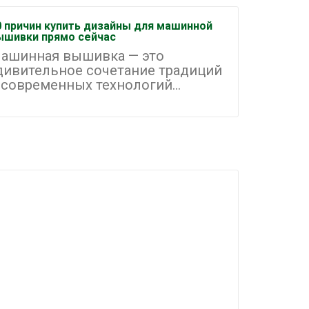
0 причин купить дизайны для машинной
Как орган
ышивки прямо сейчас
машинной
ашинная вышивка — это
Машинна
дивительное сочетание традиций
одним и
 современных технологий...
направле