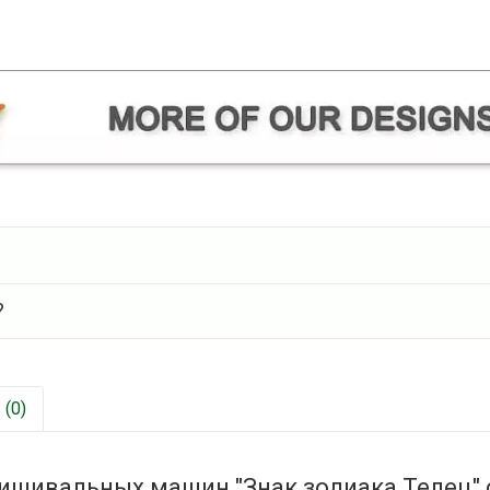
?
(0)
вишивальных машин "Знак зодиака Телец"