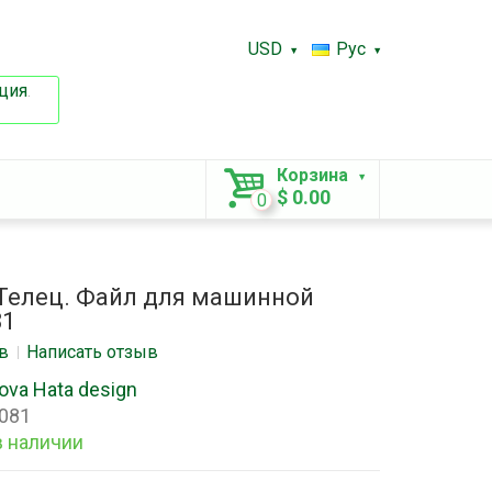
USD
Рус
ция
.
Корзина
$ 0.00
0
 Телец. Файл для машинной
81
в
Написать отзыв
ova Hata design
081
в наличии