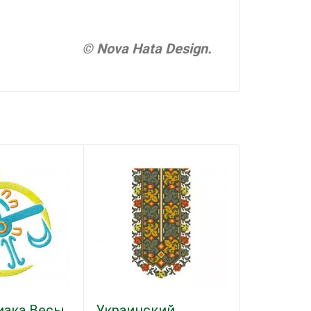
© Nova Hata Design.
иака Весы
Украинский