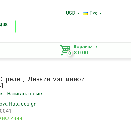
USD
Рус
ция
.
Корзина
$ 0.00
0
 Стрелец. Дизайн машинной
41
в
Написать отзыв
ova Hata design
0041
в наличии