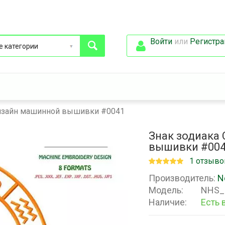
Войти
или
Регистра
Дизайн машинной вышивки #0041
Знак зодиака
вышивки #00
1 отзыво
Производитель:
N
Модель:
NHS_
Наличие:
Есть 