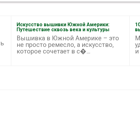
Искусство вышивки Южной Америки:
1
Путешествие сквозь века и культуры
в
Вышивка в Южной Америке – это
М
ть
не просто ремесло, а искусство,
у
которое сочетает в с�...
и