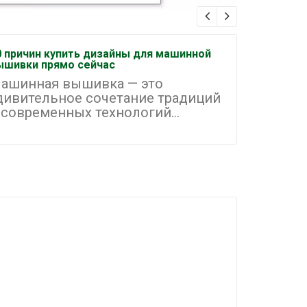
0 причин купить дизайны для машинной
Как орган
ышивки прямо сейчас
машинной
ашинная вышивка — это
Машинна
дивительное сочетание традиций
одним и
 современных технологий...
направле