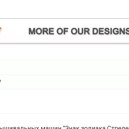
?
ышивальных машин "Знак зодиака Стреле